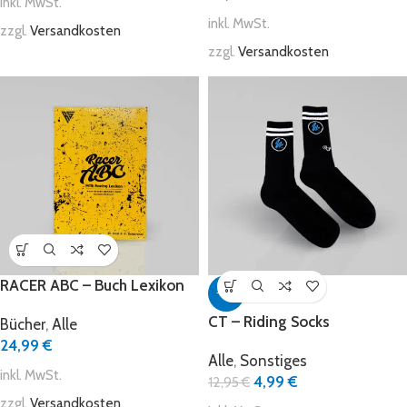
inkl. MwSt.
inkl. MwSt.
zzgl.
Versandkosten
zzgl.
Versandkosten
RACER ABC – Buch Lexikon
-61%
CT – Riding Socks
Bücher
,
Alle
24,99
€
Alle
,
Sonstiges
inkl. MwSt.
4,99
€
12,95
€
zzgl.
Versandkosten