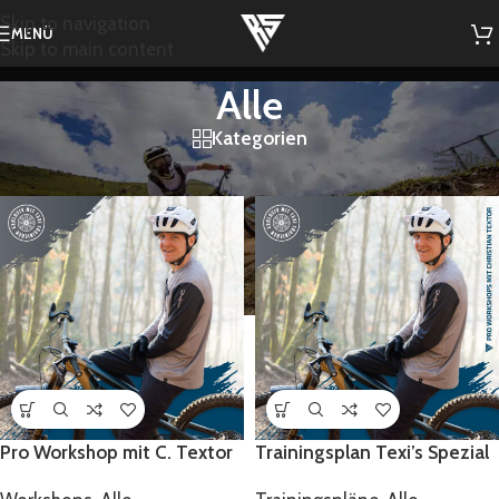
Skip to navigation
MENÜ
Skip to main content
Alle
Kategorien
Start
/
Shop
/
Alle
Filter
Pro Workshop mit C. Textor
Trainingsplan Texi’s Spezial