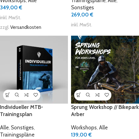
Workshops
,
Alle
Trainingspläne
,
Alle
,
349,00
€
Sonstiges
269,00
€
inkl. MwSt.
inkl. MwSt.
zzgl.
Versandkosten
Individueller MTB-
Sprung Workshop // Bikepark
Trainingsplan
Arber
Alle
,
Sonstiges
,
Workshops
,
Alle
Trainingspläne
139,00
€