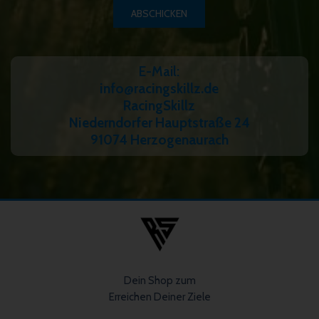
ABSCHICKEN
Alternative:
E-Mail:
info@racingskillz.de
RacingSkillz
Niederndorfer Hauptstraße 24
91074 Herzogenaurach
Dein Shop zum
Erreichen Deiner Ziele