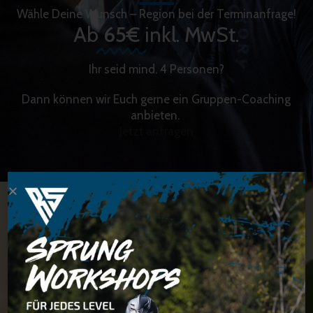
Wähle Deine Wunsch – Region bei der Terminanfrage!
Ab
65€
inkl. MwSt.
Ihr seid mind. 4 Personen?
Dann können wir Euch gerne ein Gruppen-Coaching
anbieten.
Jetzt anfragen
Du möchtest starten?
Wir helfen Dir gerne.