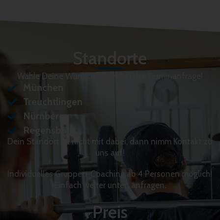
Standorte
Wähle Deine Wunschregion bei der Terminanfrage!
München
Treuchtlingen
Nürnberg
Regensburg
Dein Standort ist nicht mit dabei, dann nimm Kontakt zu
uns auf!
Individuelles Gruppen-Coaching ab 4 Personen möglich!
Einfach weiter unten anfragen.
Preis