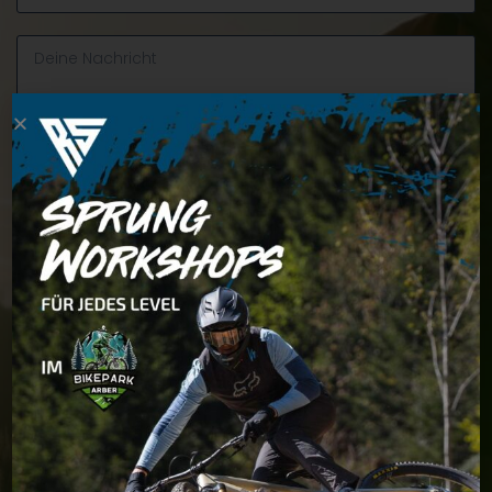
Ich akzeptiere die
Datenschutzbedingungen
ABSCHICKEN
Alternative:
E-Mail:
info@racingskillz.de
RacingSkillz