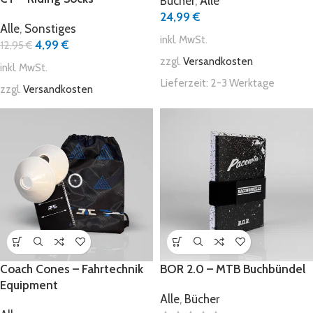
Bücher
,
Alle
24,99
€
Alle
,
Sonstiges
inkl. MwSt.
4,99
€
12,95
€
zzgl.
Versandkosten
inkl. MwSt.
Lieferzeit:
2-3 Werktage
zzgl.
Versandkosten
Coach Cones – Fahrtechnik
BOR 2.0 – MTB Buchbündel
Equipment
Alle
,
Bücher