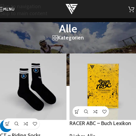
Skip to navigation
MENÜ
Skip to main content
Alle
Kategorien
Start
/
Shop
/
Alle
Filter
RACER ABC – Buch Lexikon
-61%
CT – Riding Socks