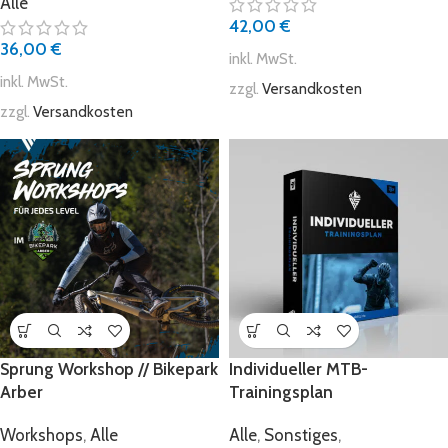
Alle
42,00
€
36,00
€
inkl. MwSt.
inkl. MwSt.
zzgl.
Versandkosten
zzgl.
Versandkosten
Sprung Workshop // Bikepark
Individueller MTB-
Arber
Trainingsplan
Workshops
,
Alle
Alle
,
Sonstiges
,