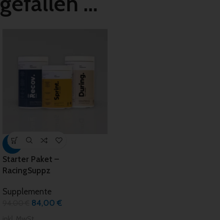
gefallen …
-11%
Starter Paket –
RacingSuppz
Supplemente
84,00
€
94,00
€
inkl. MwSt.