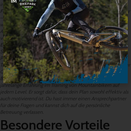
individuellen Bedürfnisse und Ziele berücksichtigt.
Flexibilität in der Planung
Dein Leben ist nicht immer planbar
– deshalb ist dieser Plan darauf ausgelegt, sich an deine
wechselnden Umstände wie Reisen, Familienzeit oder
Arbeitsstress anzupassen, ohne dass du deine Fortschritte
verlierst.
Effektives Training mit dem, was du hast
Du musst dir keine
Sorgen machen, dass dir das richtige Equipment fehlt. Der
Plan wird so geschrieben, dass du dein vorhandenes
Trainingsequipment optimal nutzt, ob zu Hause, im Gym oder
Outdoor.
Betreuung durch einen erfahrenen Coach
Coach Max hat
jahrelange Erfahrung im Training von Mountainbikern auf
jedem Level. Er sorgt dafür, dass dein Plan sowohl effektiv als
auch motivierend ist. Du hast immer einen Ansprechpartner
für deine Fragen und kannst dich auf die persönliche
Betreuung verlassen.
Besondere Vorteile