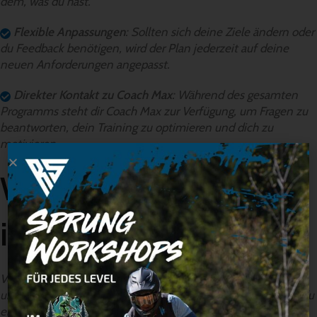
dem, was du hast.
Flexible Anpassungen
: Sollten sich deine Ziele ändern oder
du Feedback benötigen, wird der Plan jederzeit auf deine
neuen Anforderungen angepasst.
Direkter Kontakt zu Coach Max
: Während des gesamten
Programms steht dir Coach Max zur Verfügung, um Fragen zu
beantworten, dein Training zu optimieren und dich zu
motivieren.
Warum ist dieser Plan
ideal für dich?
Vollständige Personalisierung
Jeder Mensch ist einzigartig,
und das gilt auch für sein Training. Mit diesem Plan erhältst du
einen auf dich abgestimmten Trainingsplan, der deine