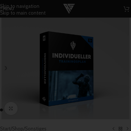
Skip to navigation
MENÜ
Skip to main content
Klick zum Vergrößern
Start
/
Shop
/
Sonstiges