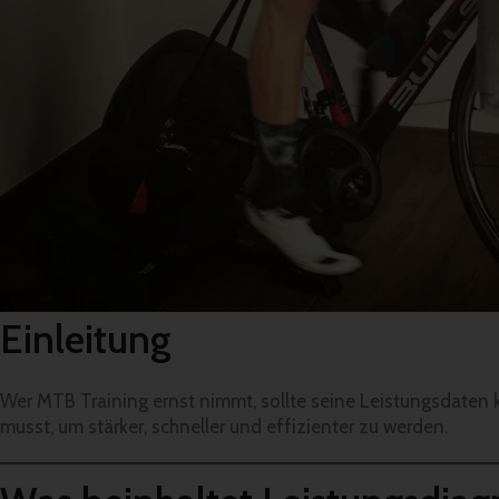
Einleitung
Wer MTB Training ernst nimmt, sollte seine Leistungsdaten ke
musst, um stärker, schneller und effizienter zu werden.