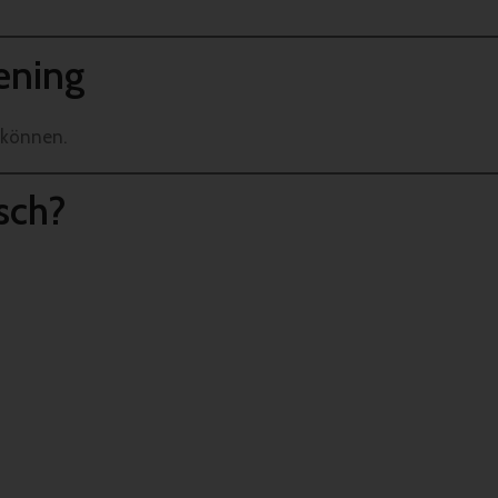
ening
 können.
sch?