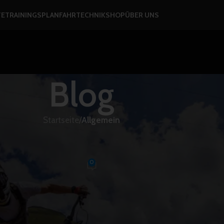
TE
TRAININGSPLAN
FAHRTECHNIK
SHOP
ÜBER UNS
Blog
Startseite
/
Allgemein
GEMEIN
Daten, die dich schneller machen
0
x
An 21. November 2025