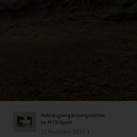
Offseason Training für
Mountainbiker – Dein
kompletter Winter
Trainingsplan
3. Dezember 2025
1
Kommentar
MTB Fahrtechnik im
Winter – So trainierst du
deine MTB Skillz in der
Offseason
30. November 2025
1
Kommentar
Nahrungsergänzungsmittel
im MTB Sport
23. November 2025
1