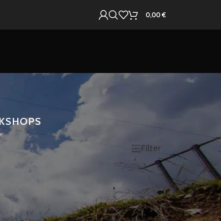
0,00
€
KSHOPS
e
12
18
24
Filter