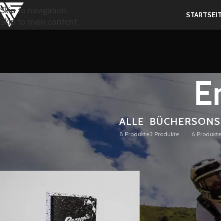
Skip to navigation
STARTSEI
Skip to main content
E
ALLE
BÜCHER
SONS
8 Produkte
2 Produkte
6 Produkt
Start
/
Produkt Bor
/
English version