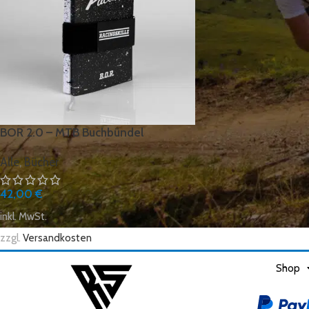
BOR 2.0 – MTB Buchbündel
Alle
,
Bücher
42,00
€
inkl. MwSt.
zzgl.
Versandkosten
Shop