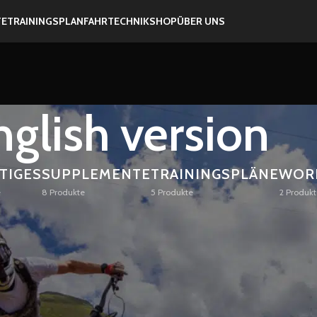
TE
TRAININGSPLAN
FAHRTECHNIK
SHOP
ÜBER UNS
nglish version
TIGES
SUPPLEMENTE
TRAININGSPLÄNE
WOR
e
8 Produkte
5 Produkte
2 Produkt
Anzeigen
9