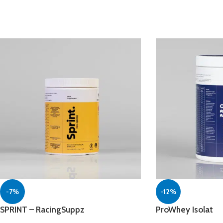
-7%
-12%
SPRINT – RacingSuppz
ProWhey Isolat