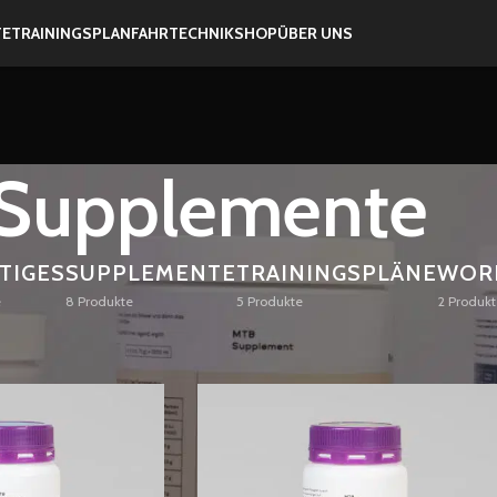
TE
TRAININGSPLAN
FAHRTECHNIK
SHOP
ÜBER UNS
Supplemente
TIGES
SUPPLEMENTE
TRAININGSPLÄNE
WOR
e
8 Produkte
5 Produkte
2 Produkt
Anzeigen
9