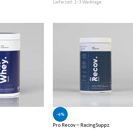
Lieferzeit:
2-3 Werktage
-6%
Pro Recov – RacingSuppz