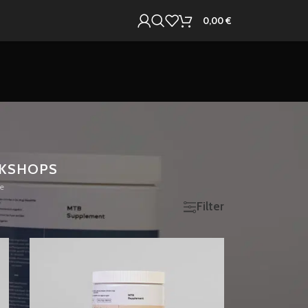
0,00
€
KSHOPS
e
12
18
24
Filter