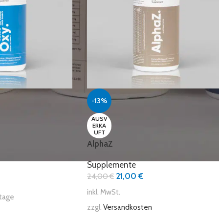
-13%
AUSV
ERKA
UFT
AlphaZ
Supplemente
21,00
€
24,00
€
inkl. MwSt.
tage
zzgl.
Versandkosten