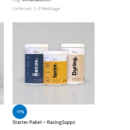
Lieferzeit:
2-3 Werktage
-11%
Starter Paket – RacingSuppz