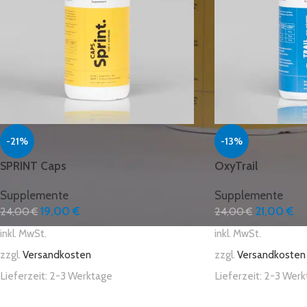
-21%
-13%
SPRINT Caps
OxyTrail
Supplemente
Supplemente
19,00
€
21,00
€
24,00
€
24,00
€
inkl. MwSt.
inkl. MwSt.
zzgl.
Versandkosten
zzgl.
Versandkosten
Lieferzeit:
2-3 Werktage
Lieferzeit:
2-3 Werk