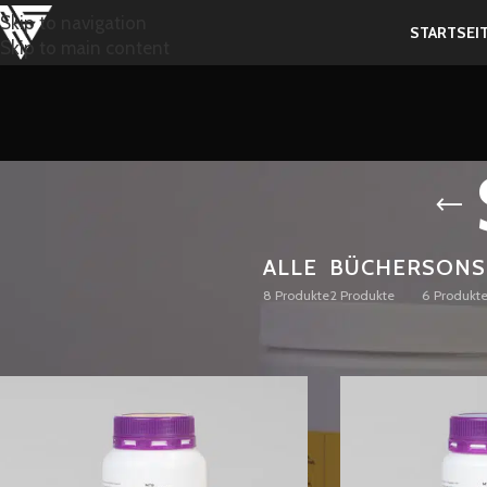
Skip to navigation
STARTSEI
Skip to main content
ALLE
BÜCHER
SONS
8 Produkte
2 Produkte
6 Produkt
Start
/
Shop
/
Supplemente