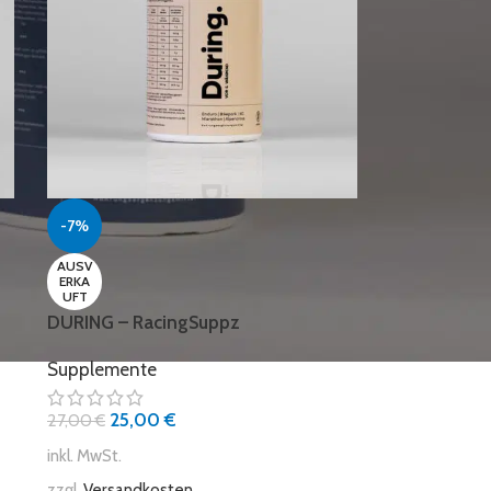
-7%
AUSV
ERKA
UFT
DURING – RacingSuppz
Supplemente
25,00
€
27,00
€
inkl. MwSt.
zzgl.
Versandkosten